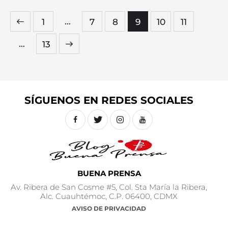
…
1
7
8
9
10
11
…
>
13
SÍGUENOS EN REDES SOCIALES
BUENA PRENSA
Av. Ribera de San Cosme #5, Col. Sta María la Ribera,
Alc. Cuauhtémoc, C.P. 06400, CDMX
AVISO DE PRIVACIDAD