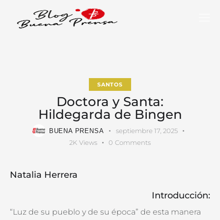
SANTOS
Doctora y Santa:
Hildegarda de Bingen
septiembre 17, 2025
BUENA PRENSA
2K
Views
0
Comments
Natalia Herrera
Introducción:
“Luz de su pueblo y de su época” de esta manera