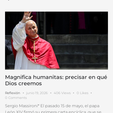
Magnifica humanitas: precisar en qué
Dios creemos
Reflexión
junio 19, 2026
406
Views
0
Likes
0
Comments
Sergio Massironi* El pasado 15 de mayo, el papa
León XIV firmó su primera carta encíclica, que se