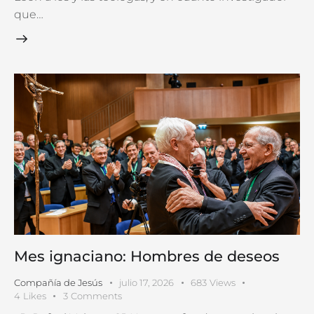
que…
Mes ignaciano: Hombres de deseos
Compañía de Jesús
julio 17, 2026
683
Views
4
Likes
3
Comments