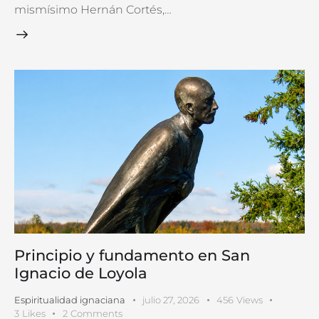
mismísimo Hernán Cortés,…
Principio y fundamento en San
Ignacio de Loyola
Espiritualidad ignaciana
julio 27, 2026
456
Views
3
Likes
2
Comments