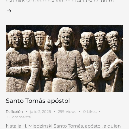
estudios se condensaron en el Acta Sanctorum…
Santo Tomás apóstol
Reflexión
julio 2, 2026
299
Views
0
Likes
0
Comments
Natalia H. Miedzinski Santo Tomás, apóstol, a quien