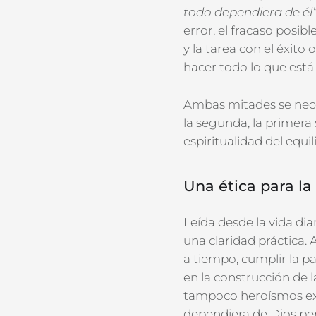
todo dependiera de él
error, el fracaso posibl
y la
tarea
con el éxito
o
hacer todo lo que está
Ambas mitades se nece
la segunda, la primera
espiritualidad del equ
Una ética para la
Leída desde la vida diar
una claridad práctica.
a tiempo, cumplir la p
en la construcción de l
tampoco heroísmos ext
dependiera de Dios per