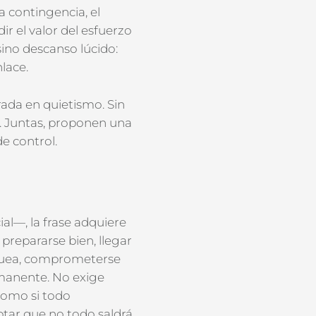
a contingencia, el
ir el valor
del esfuerzo
sino descanso lúcido:
lace.
ada en quietismo. Sin
a. Juntas, proponen una
de control.
ial—, la frase adquiere
prepararse bien, llegar
quea
, comprometerse
manente. No
exige
como si todo
ptar que no todo saldrá