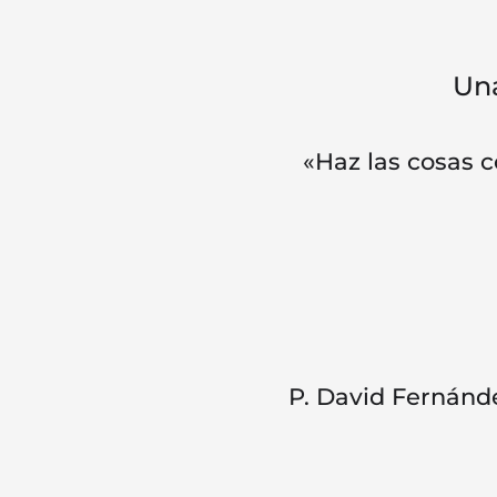
Una
«Haz las cosas c
P. David Fernánd