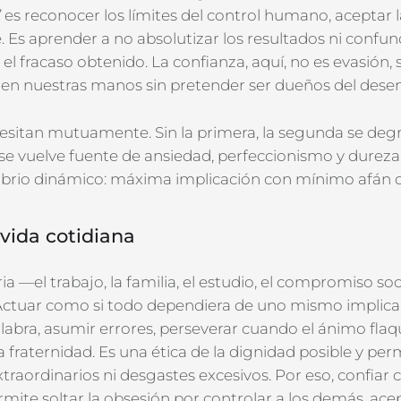
”
es reconocer los límites del control humano, aceptar l
e. Es aprender a no absolutizar los resultados ni confund
 el fracaso
obtenido. La confianza, aquí, no es evasión, 
 en nuestras manos sin pretender ser dueños del desen
sitan mutuamente. Sin la primera, la segunda se degr
 se vuelve fuente de ansiedad, perfeccionismo y durez
ilibrio dinámico: máxima implicación con mínim
o afán 
 vida cotidiana
ia —el trabajo, la familia, el estudio, el compromiso soc
 Actuar como si todo dependiera de uno mismo implica 
alabra, asumir errores, perseverar cuando el ánimo fla
a fraternidad
. Es una ética de la
dignidad
posible
y per
raordinarios ni
desgastes excesivos.
P
or eso,
confiar 
mite soltar la obsesión por controlar a los demás, ace