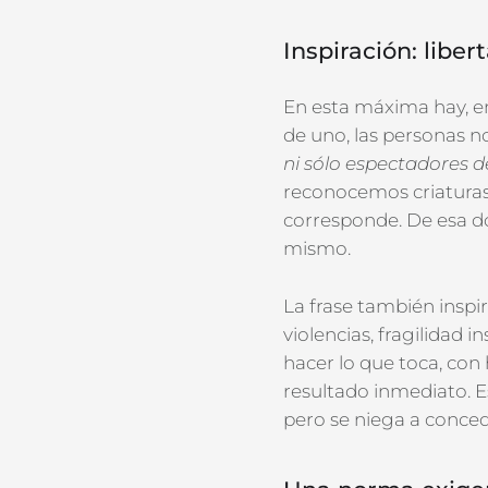
Inspiración: libe
E
n esta máxima
hay, e
de uno,
las personas
n
ni
sólo
espectador
es
d
reconoce
mos
criatura
corresponde. De esa d
mismo.
La frase también inspi
violencia
s
, fragilidad 
h
acer lo que toca, con
resultado inmediato. Es
pero se niega a concede