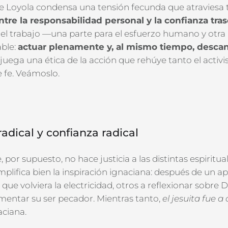
e Loyola condensa
una tensión fecunda que atraviesa
entre la responsabilidad personal y la confianza tr
el trabajo —una parte para el esfuerzo humano y otra 
able
:
actuar plenamente y, al mismo tiempo, desca
 juega una ética de la acción que rehúye tanto el acti
 fe.
Veámoslo.
adical y confianza radical
 por supuesto, no hace justicia
a las distintas
espiritua
emplifica
bien la inspiración ignaciana: después de un 
que volviera la electricidad, otros a reflexionar
sobre D
amentar su ser pecador
. Mientras
tanto
,
el jesuita fue a 
aciana.