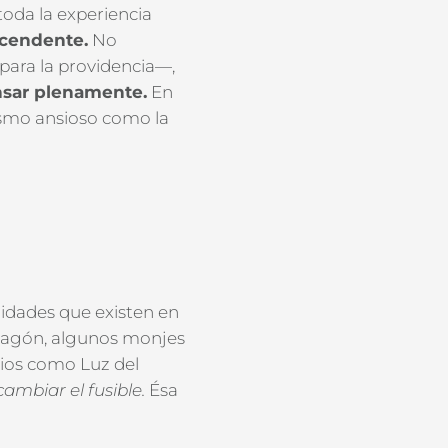
toda
la experiencia
ascendente.
No
para la providencia—,
nsar plenamente.
En
vismo ansioso como la
lidades
que existen en
apagón,
algun
os monjes
ios como Luz del
cambiar el fusible.
Ésa