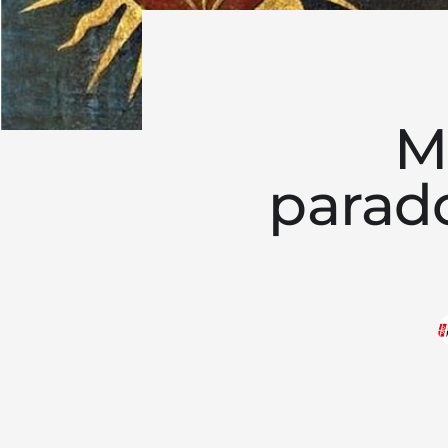
M
parado