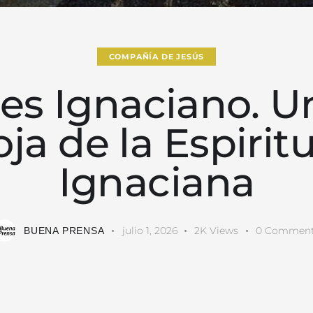
COMPAÑÍA DE JESÚS
es Ignaciano. U
ja de la Espirit
Ignaciana
julio 1, 2026
2K
Views
0
Comment
BUENA PRENSA