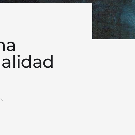
na
ualidad
s