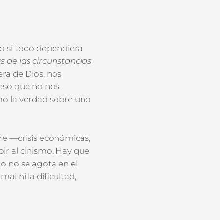
o si todo dependiera
a
s
de
las
circunstancias
era de Dios,
nos
eso que no
nos
omo
la
verdad sobre uno
re —crisis económicas,
bir al cinismo. H
ay que
mo no se agota en el
al ni la dificultad,