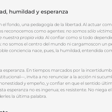
rtad, humildad y esperanza
n el fondo,
una pedagogía de la libertad. Al actuar com
os
reconoce
mos como
agente
s
:
no
somos sólo
víctim
e
nuestra
propia vida.
Al confiar como si todo dependi
s
: no
somos el
centro del mundo ni carga
mos
con un p
oble conciencia nace
, pues,
la humildad, entendida c
ra esperanza. En tiempos marcados por la incertidumb
institucional—, invita a no renunciar a la acción ni sucum
 honestidad y empeño, y confiar en que el sentido últi
ta esperanza no es ingenua; es resistente. No niega el m
rles la última palabra.