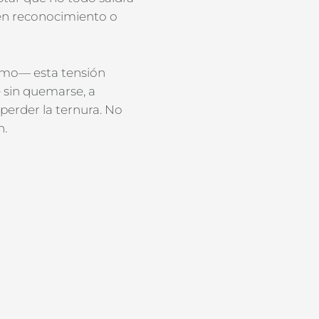
 en reconocimiento
o
vismo— esta tensión
e sin quemarse, a
 perder la ternura
. No
n.