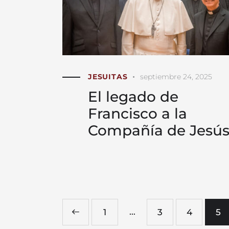
JESUITAS
septiembre 24, 2025
El legado de
Francisco a la
Compañía de Jesú
…
<
1
3
4
5