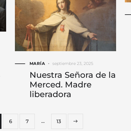
MARÍA
septiembre 23, 2025
s
Nuestra Señora de la
Merced. Madre
liberadora
…
6
7
>
13