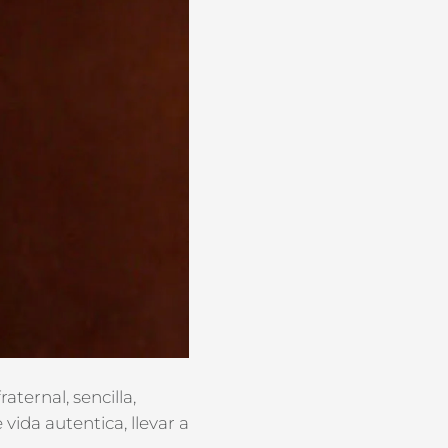
fraternal, sencilla,
vida autentica, llevar a