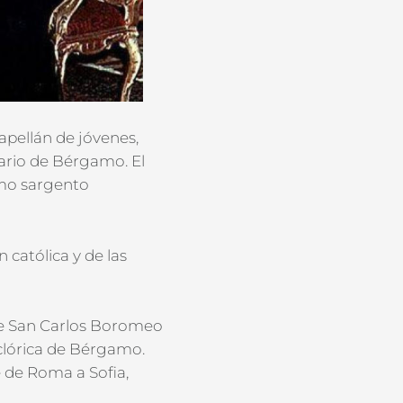
apellán de jóvenes,
nario de Bérgamo. El
omo sargento
católica y de las
 de San Carlos Boromeo
olclórica de Bérgamo.
 de Roma a Sofia,