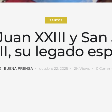
SANTOS
Juan XXIII y San
II, su legado espi
octubre 22, 2025
2K
Views
0
Comme
BUENA PRENSA