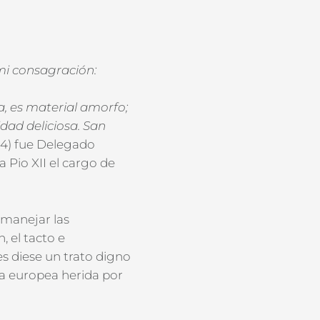
 mi consagración:
a, es material
amorfo;
vidad
deliciosa. San
4) fue Delegado
a Pio XII el cargo de
manejar las
, el tacto e
es diese un trato digno
ia europea herida por