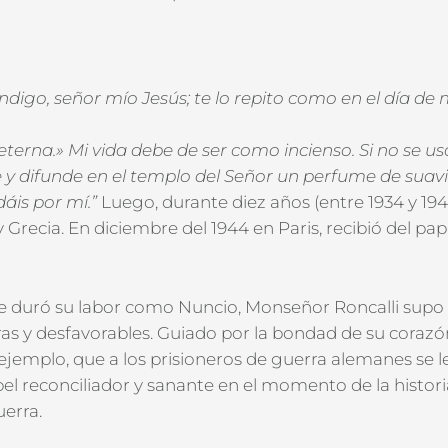
ndigo, señor mío Jesús; te lo repito como en el día de
eterna.» Mi vida debe de ser como incienso. Si no se us
e y difunde en el templo del Señor un perfume de sua
dáis por mí.”
Luego, durante diez años (entre 1934 y
194
 Grecia. En diciembre del 1944 en Paris, recibió del pap
 duró su labor como Nuncio, Monseñor Roncalli supo 
as y desfavorables. Guiado por la bondad de su corazón
 ejemplo, que a los prisioneros de guerra alemanes se l
el reconciliador y sanante en el momento de la histor
uerra.