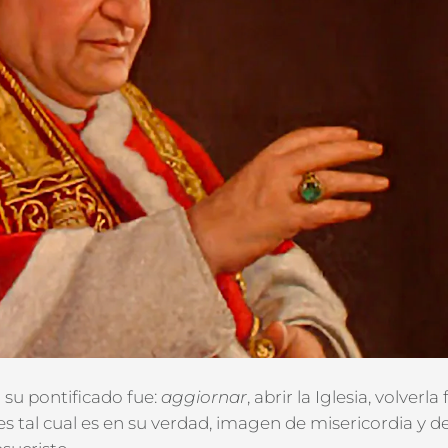
su pontificado fue:
aggiornar
, abrir la Iglesia, volverla 
 tal cual es en su verdad, imagen de misericordia y de 