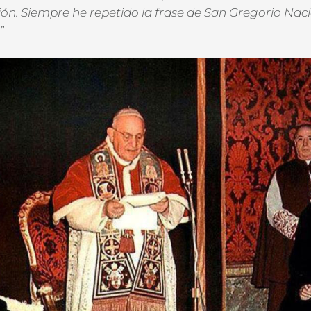
ión. Siempre he repetido la frase de San Gregorio
Naci
.
”