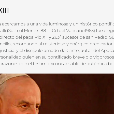
III
 acercarnos a una vida luminosa y un histórico pontifi
li (Sotto il Monte 1881 – Cd del Vaticano1963) fue ele
irecto del papa Pio XII y 263º sucesor de san Pedro. S
cillo, recordando al misterioso y enérgico predicador 
 justicia, y el discípulo amado de Cristo, autor del Apoc
rsonalidad quien en su pontificado breve dio vigorosos
 corazones con el testimonio incansable de auténtica b