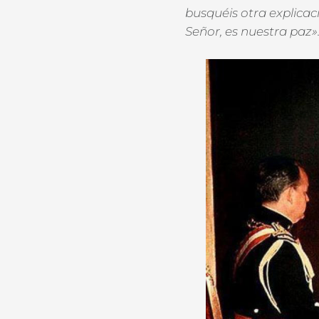
busquéis otra explicac
Señor, es nuestra paz»