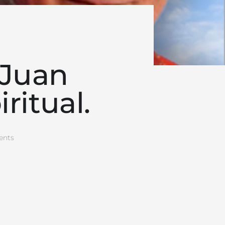
 Juan
ritual.
nts