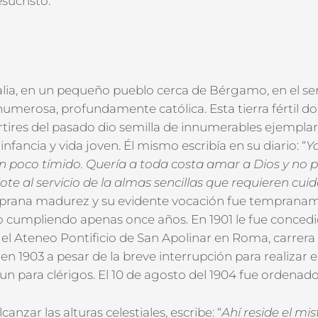
sucristo.
talia, en un pequeño pueblo cerca de Bérgamo, en el se
merosa, profundamente católica. Esta tierra fértil d
ires del pasado dio semilla de innumerables ejemplare
nfancia y vida joven. Él mismo
escribía en su diario: “
Y
 poco tímido. Quería a toda
costa amar a Dios y no 
te al servicio de la almas
sencillas que requieren cui
mprana madurez y su
evidente vocación fue tempranam
cumpliendo apenas once años. En 1901 le fue concedi
 el Ateneo Pontificio de San Apolinar en Roma, carrera
n 1903 a pesar de la breve interrupción para realizar el 
un para clérigos. El 10 de agosto del 1904 fue ordenad
nzar las alturas celestiales, escribe: “
Ahí reside el
mist