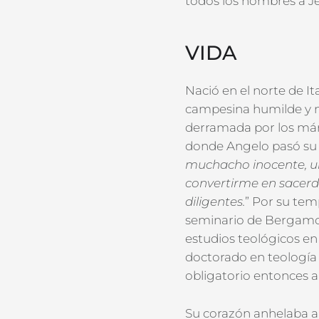
todos los hombres a Je
VIDA
Nació en el norte de I
campesina humilde y nu
derramada por los márt
donde Angelo pasó su i
muchacho inocente, un
convertirme en sacerdo
diligentes.
” Por su te
seminario de Bergamo 
estudios teológicos en
doctorado en teología e
obligatorio entonces a
Su corazón anhelaba alca